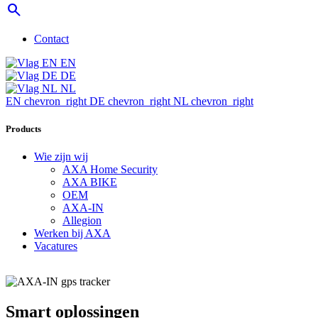
search
Contact
EN
DE
NL
EN
chevron_right
DE
chevron_right
NL
chevron_right
Products
Wie zijn wij
AXA Home Security
AXA BIKE
OEM
AXA-IN
Allegion
Werken bij AXA
Vacatures
Smart oplossingen