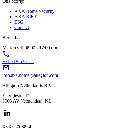
Ons bedrijf
AXA Home Security
AXA BIKE
ESG
Contact
Bereikbaar
Ma t/m vrij 08:00 - 17:00 uur
phone
+31 318 536 111
mail
info.axa.home@allegion.com
Allegion Netherlands B.V.
Energiestraat 2
3903 AV Veenendaal, NL
KvK: 3006834