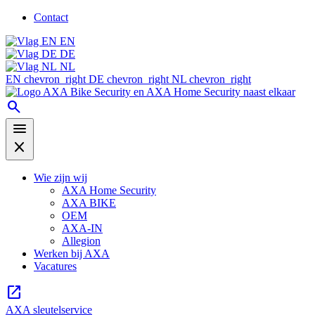
Contact
EN
DE
NL
EN
chevron_right
DE
chevron_right
NL
chevron_right
search
menu
close
Wie zijn wij
AXA Home Security
AXA BIKE
OEM
AXA-IN
Allegion
Werken bij AXA
Vacatures
open_in_new
AXA sleutelservice